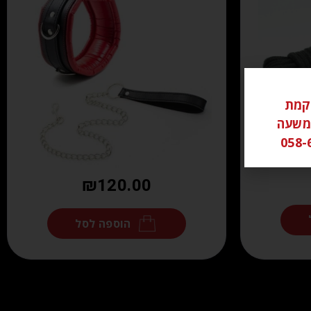
ל ממוקמת
שי משעה
₪
120.00
הוספה לסל