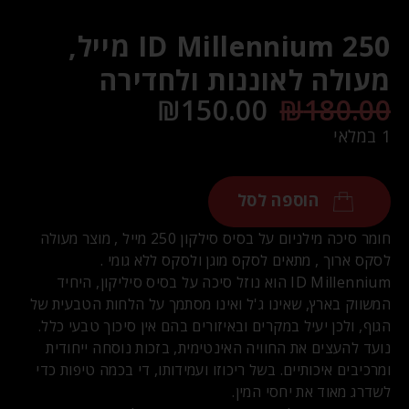
ID Millennium 250 מייל,
מעולה לאוננות ולחדירה
₪
150.00
₪
180.00
1 במלאי
הוספה לסל
חומר סיכה מילניום על בסיס סילקון 250 מייל , מוצר מעולה
לסקס ארוך , מתאים לסקס מוגן ולסקס ללא גומי .
ID Millennium הוא נוזל סיכה על בסיס סיליקון, היחיד
המשווק בארץ, שאינו ג'ל ואינו מסתמך על הלחות הטבעית של
הגוף, ולכן יעיל במקרים ובאיזורים בהם אין סיכוך טבעי כלל.
נועד להעצים את החוויה האינטימית, בזכות נוסחה ייחודית
ומרכיבים איכותיים. בשל ריכוזו ועמידותו, די בכמה טיפות כדי
לשדרג מאוד את יחסי המין.