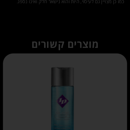
כמו כן מצויין גם לעיסוי, היות והוא נישאר חלק ואינו נספג.
מוצרים קשורים