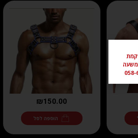
ל ממוקמת
שי משעה
₪
150.00
הוספה לסל