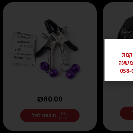
ל ממוקמת
שי משעה
₪
80.00
הוספה לסל