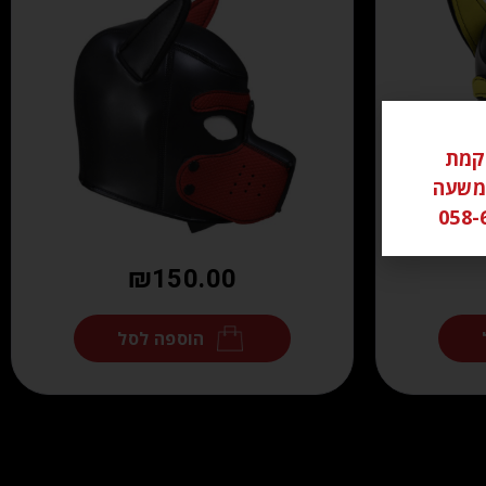
ל ממוקמת
שי משעה
₪
150.00
הוספה לסל