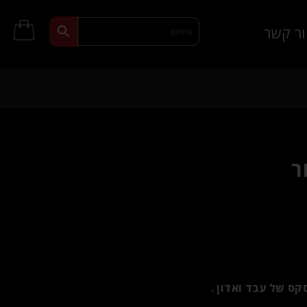
ר קשר
ר
ס של עבד ואדון .