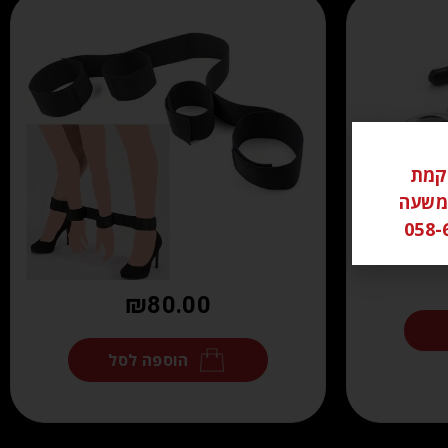
ל ממוקמת
שי משעה
₪
80.00
הוספה לסל