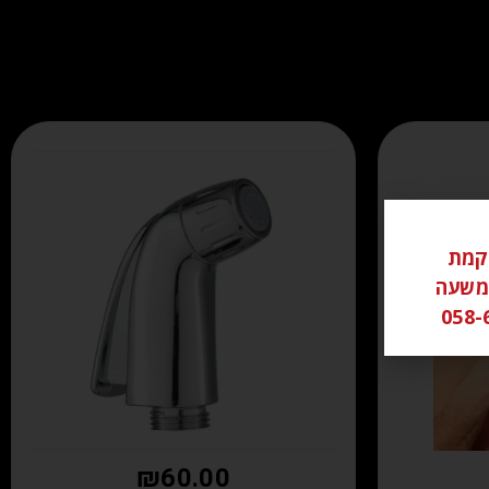
ל ממוקמת
שי משעה
₪
60.00