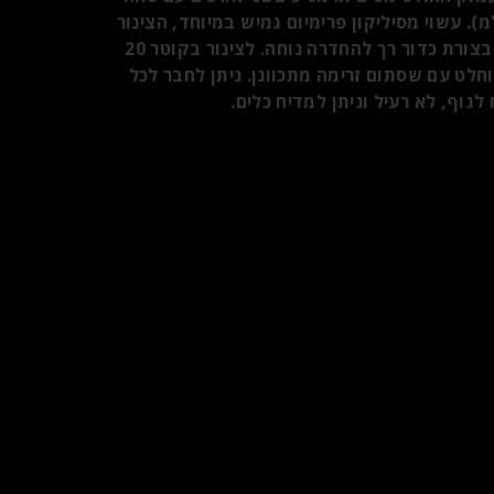
אינץ' (15 ס"מ) או 12 אינץ' (30.5 ס"מ). עשוי מסיליקון פרימיום גמיש במיוחד, הצינור
מסתגל בקלות לקימורים פנימיים עם קצה בצורת כדור רך להחדרה נוחה. לצינור בקוטר 20
וחלט עם שסתום זרימה מתכוונן. ניתן לחבר לכל
לגוף, לא רעיל וניתן למדיח כלים.