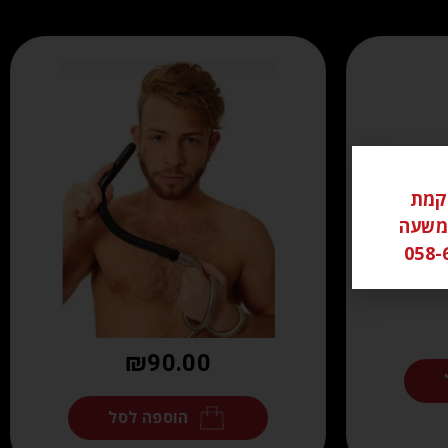
ל ממוקמת
שי משעה
₪
90.00
הוספה לסל