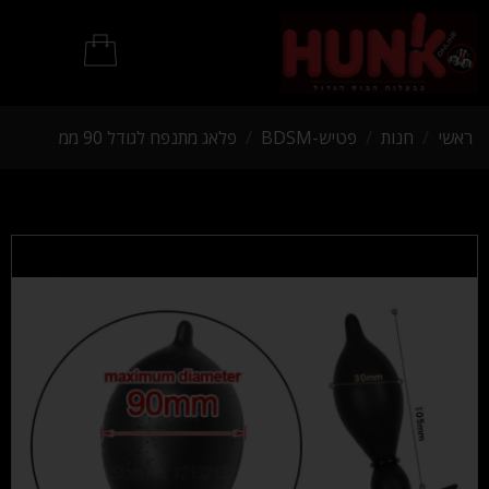
מוצרי BDSM
ראשי
/
חנות
/
פטיש-BDSM
/
פלאג מתנפח לגודל 90 ממ