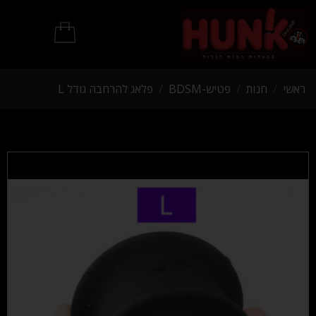
מוצרי BDSM
ראשי
/
חנות
/
פטיש-BDSM
/
פלאג להרחבה גודל L