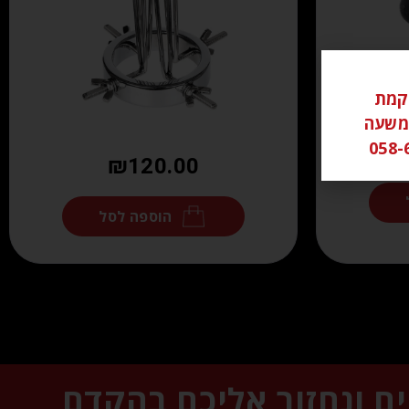
ל ממוקמת
שי משעה
₪
120.00
הוספה לסל
ים ונחזור אליכם בהקדם