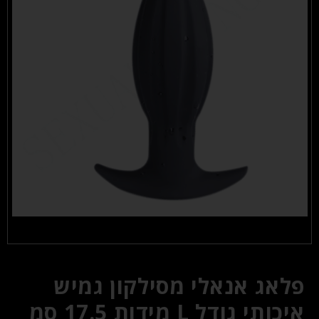
פלאג אנאלי מסילקון גמיש
איכותי גודל L מידות 17.5 סמ