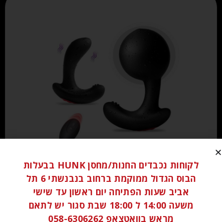
₪
180.00
לקוחות נכבדים החנות/מחסן HUNK בבעלות
הבוס הגדול ממוקמת ברחוב בנבנשתי 6 תל
מידע נוסף
אביב שעות הפתיחה יום ראשון עד שישי
משעה 14:00 ל 18:00 שבת סגור יש לתאם
מראש בוואטצאפ 058-6306262