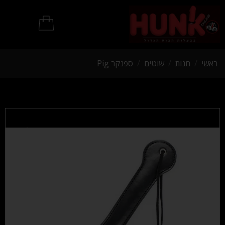
מוצרי BDSM
ראשי
/
חנות
/
שוטים
/
ספנקר Pig