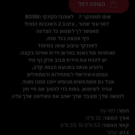
הוספה לסל
שוט הספנקר
ℙ
לאוהבי הקינקי וBDSM
דמוי עור שחור , עיצוב 2 השכבות הכפול
מאפשר לך לשמוע כל הצלפה
כיף והנאה בכל מכה.
לספנקר עיצוב שווה במיוחד
האותיות מודגשות באדום וידית אחיזה בקצה.
יש להניח את הידית סביב פרק כף היד
ולהניע אותה בתנועת חבטה קלה,
המחבט אידיאלי למתחילות ולמתחילים
אבל גם משתמשים מנוסים ייהנו ממנו מאוד.
עמיד לשימוש. בטוח כדי להפוך את חיי מין
להנאה שלך והעבד שלך יאהב את השליטה שלך עליו.
חומר:
דמוי עור
אורך המוצר:
32 ס"מ
קוטר המוצר:
5.5 ס"מ עד 3.5 ס"מ
צבע:
שחור