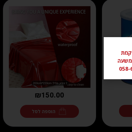
ל ממוקמת
שי משעה
₪
150.00
הוספה לסל