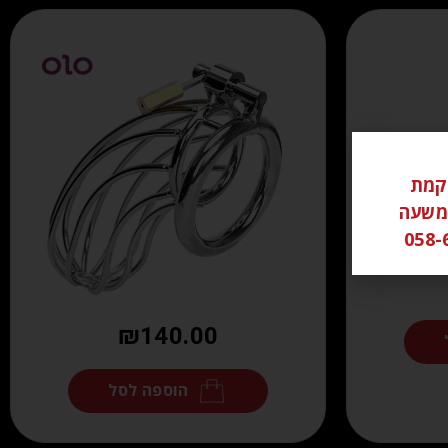
ל ממוקמת
שי משעה
₪
140.00
הוספה לסל