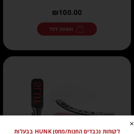
₪
100.00
הוספה לסל
לקוחות נכבדים החנות/מחסן HUNK בבעלות