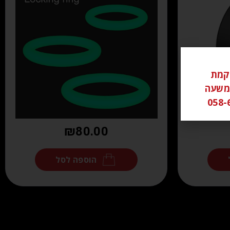
ל ממוקמת
שי משעה
₪
80.00
הוספה לסל