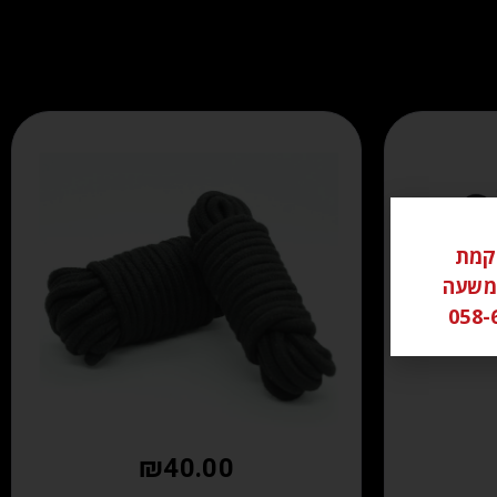
ל ממוקמת
שי משעה
₪
40.00