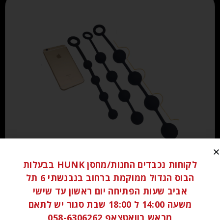
₪
100.00
לקוחות נכבדים החנות/מחסן HUNK בבעלות
הבוס הגדול ממוקמת ברחוב בנבנשתי 6 תל
הוספה לסל
אביב שעות הפתיחה יום ראשון עד שישי
משעה 14:00 ל 18:00 שבת סגור יש לתאם
מראש בוואטצאפ 058-6306262