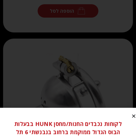
הוספה לסל
לקוחות נכבדים החנות/מחסן HUNK בבעלות
הבוס הגדול ממוקמת ברחוב בנבנשתי 6 תל