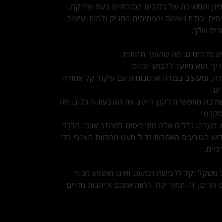
יון והמשיכה של כלובים מסורתיים בעת שחיקה,
חים יכולת נשימה ומפחיתים מחניק ולחות. עיצוב
ים שלך.
ש מדהימים, מה שהופך חזותית
. הוא מיועד ללבוש יומיומי.
, ומעוצב בצורה ארגונומית עם עיקול קל אחורה
ם.
שולבת מאפשרת לקנן היטב את הטבעת והכלוב, מה
סקרטי.
 בארבעה גדלים. מ-38 מ"מ עד 52 מ"מ. הערה: גדלים אלה מתייחסים למרחב אנכי. מלבד
וש הטבעות האחרות גדול מעט מהרווח האנכי כדי
יים.
 משקל וקל ללבישה וכמעט ואינו מושפע מכוח
הרים, זה תמיד יכול ללוות אתכם וליהנות מחיים