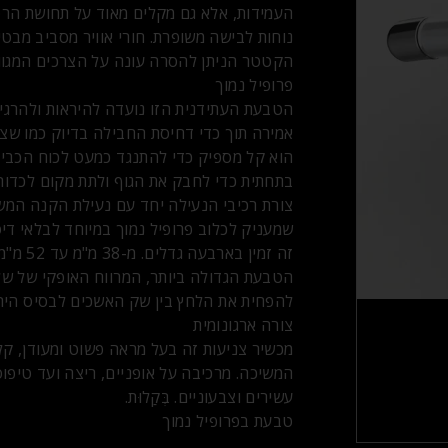
העמידות, אלא גם מקלים מאוד על תחושת הרפ
נוחות לבישה משופרת. חורי אוויר מסביב מבטי
הקטטר הניתן להסרה עונה על הצרכים המגוונ
פרופיל נמוך
הטבעת העתידנית הזו נועדה להיראות ולהרגי
אמירה תוך כדי דחיסת החבילה בדיוק כמו שצריך
הוא קל מספיק כדי להתנגד כמעט לכוח הכבידה
בתחתית כדי לחבק את הגוף ולתת מקום לכדורי
צורת רכיבי הנעילה יחד עם נעילת הקנה המ
שמעניק לכלוב פרופיל נמוך במיוחד לבלאי די
זה זמין
הטבעת הגדולה ביותר, המרווח האופקי של של
להפחית את הלחץ בין שק האשכים לבסיס הירכ
צורה ארגונומית
מכשיר צניעות זה בעל מראה פשוט ומעודן, קל
המשיכה. מרכיבה על אופניים, ריצה ועד טיפוס 
עשירים וצבעוניים. בְּקַלוּת.
טבעת בפרופיל נמוך