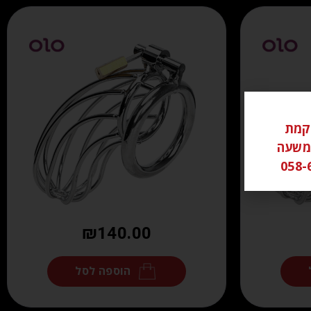
ל ממוקמת
שי משעה
₪
140.00
הוספה לסל