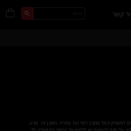
ר קשר
אים למשחק החל ממצב רפוי ועד גמירה. מאונן זה מגיע
עם 7 מצבי סיבוב ויניקה הינו מתפרק וקל לניקוי. על מנת להפעיל יש ללחוץ על כפתור ההפעלה ל3