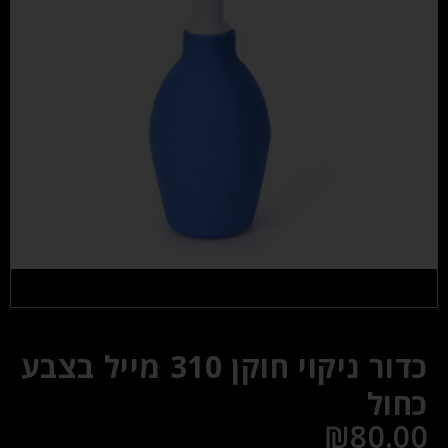
כדור ניקוי חוקן 310 מייל בצבע
כחול
₪
80.00