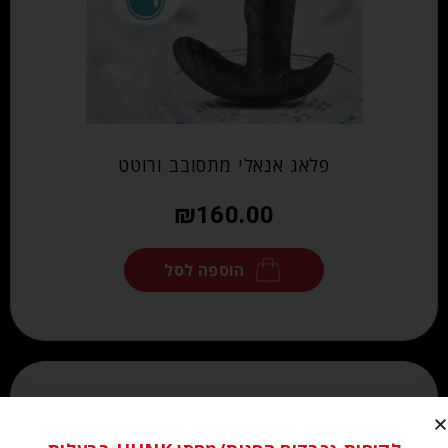
פלאג אנאלי מתסובב ורוטט
₪
160.00
הוספה לסל