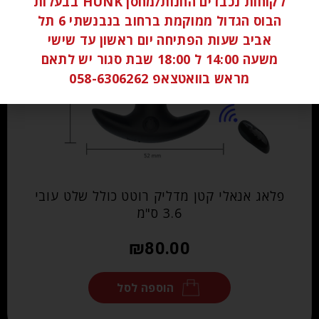
לקוחות נכבדים החנות/מחסן HUNK בבעלות
הבוס הגדול ממוקמת ברחוב בנבנשתי 6 תל
אביב שעות הפתיחה יום ראשון עד שישי
משעה 14:00 ל 18:00 שבת סגור יש לתאם
מראש בוואטצאפ 058-6306262
פלאג אנאלי קטן מדליק רוטט כולל שלט עובי
3.6 ס"מ
₪
80.00
הוספה לסל