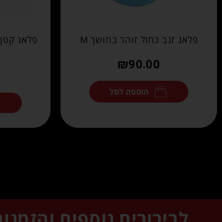
פלאג זנב כחול זוהר בחושך M
פלאג קטן 
₪
90.00
הוספה לסל
לבירורים נוספים והזמנו