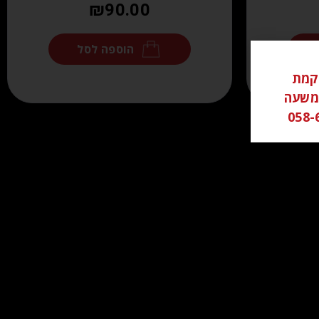
₪
90.00
הוספה לסל
ל ממוקמת
שי משעה