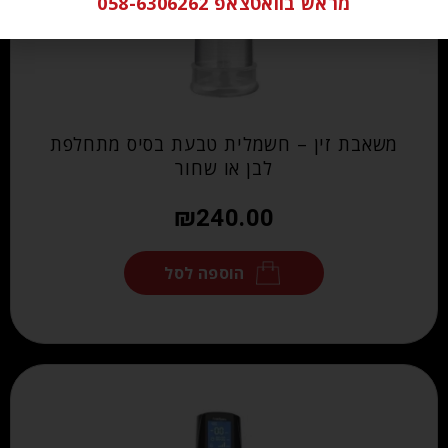
מראש בוואטצאפ 058-6306262
משאבת זין – חשמלית טבעת בסיס מתחלפת
לבן או שחור
₪
240.00
הוספה לסל