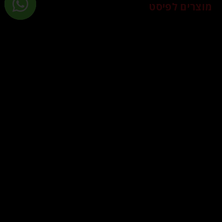
מוצרים לפיסט
מוצרי הלבשה
תכשירים ומוצרים נוספים
© 2026 - כל הזכויות שמורות.
משלוח ואריזה
החזרת מוצרים