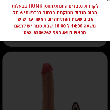
דילדו עבה במיוחד דגם אדם 34.5 ס"מ XXL
לקוחות נכבדים החנות/מחסן HUNK בבעלות
הבוס הגדול ממוקמת ברחוב בנבנשתי 6 תל
₪
350.00
אביב שעות הפתיחה יום ראשון עד שישי
משעה 14:00 ל 18:00 שבת סגור יש לתאם
הוספה לסל
מראש בוואטצאפ 058-6306262