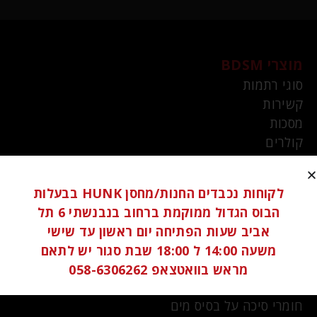
מוצרי BDSM
סוגי רתמות
קשירות
מסכות
קולרים
סאודינג
פאפי
לקוחות נכבדים החנות/מחסן HUNK בבעלות
מחסומי פה
הבוס הגדול ממוקמת ברחוב בנבנשתי 6 תל
שוטים
אביב שעות הפתיחה יום ראשון עד שישי
מצבטי פטמות
משעה 14:00 ל 18:00 שבת סגור יש לתאם
מראש בוואטצאפ 058-6306262
חומרי סיכה פיסט
חומרי סיכה על בסיס מים